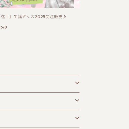
15迄！】生誕グッズ2025受注販売♪
/6/8