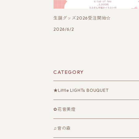
生誕グッズ2026受注開始☆
2026/6/2
CATEGORY
★Little LIGHTs BOUQUET
ユニット公式グッズ
✿花音美燈
『星とめぐる冒険 〜流れ星のねがい プ
音にのせた物語(CD)
♫音の森