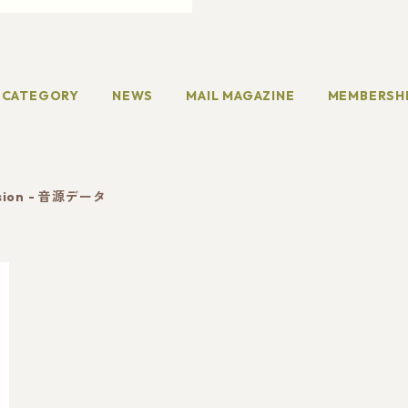
CATEGORY
NEWS
MAIL MAGAZINE
MEMBERSH
rsion - 音源データ