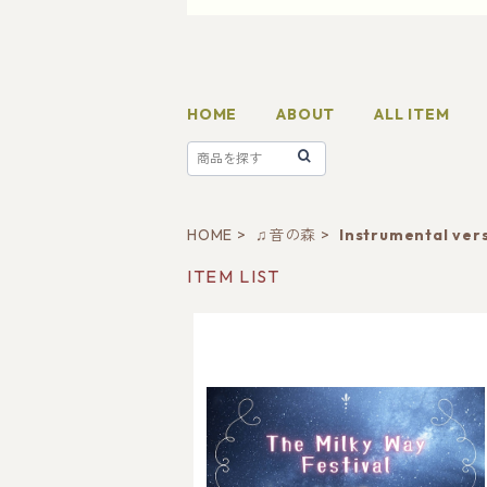
HOME
ABOUT
ALL ITEM
HOME
♫音の森
Instrumental ve
ITEM LIST