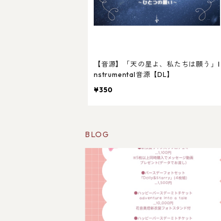
【音源】「天の星よ、私たちは願う」I
nstrumental音源【DL】
¥350
BLOG