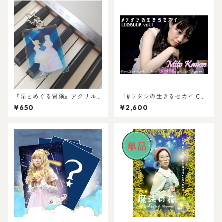
『星とめぐる冒険』アクリル
「#ワタシの生きるセカイ CD
キーホルダー
&BOOK vol.1」
¥650
¥2,600