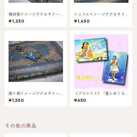
穂詩歌イメージアクセサリー
シェリルイメージアクセサリ
「心ときめく星のブレスレッ
ー「想いを秘めた王女のイヤ
¥1,250
¥1,450
ト」
リング」
語り部イメージアクセサリー
《ブロマイド》「星とめぐる
「物語を紡ぐキーホルダー」
冒険」〜memories 2023A
¥1,550
¥650
B〜 (全4種)
その他の商品