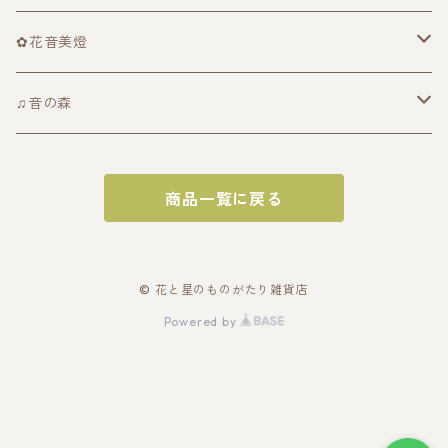
ユニット公式グッズ
✿花音美燈
『星とめぐる冒険 〜流れ星のねがい プレリュード〜』
音にのせた物語(CD)
♫音の森
『流れ星のねがい』
画面でみる物語(DVD)
Sheet music - 楽譜
商品一覧に戻る
2024
写真でみる物語(ブロマイド)
Instrumental version - 音源データ
花音美燈との思い出シリーズ
© 花と星のものがたり雑貨店
Powered by
『うさぎんとゆかいななかまたち』
文字でよむ物語