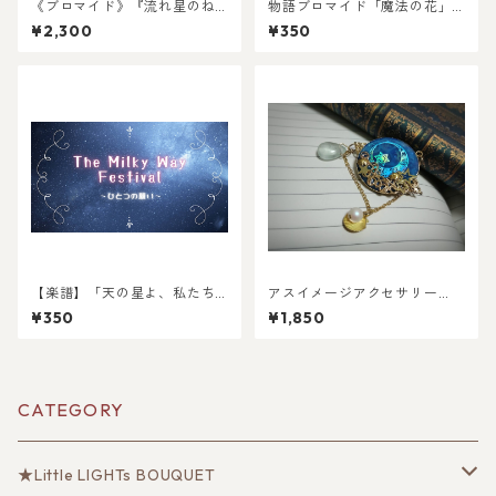
《ブロマイド》『流れ星のね
物語ブロマイド「魔法の花」
がい』オリジナルブロマイド
（全4種）【みとの日感謝祭2
¥2,300
¥350
「願い」（全7種）―コンプリ
025】
ートセット
【楽譜】「天の星よ、私たち
アスイメージアクセサリー
は願う」in B／クラリネット用
「祖国の記憶ブローチ」
¥350
¥1,850
メロディー譜【DL】
CATEGORY
★Little LIGHTs BOUQUET