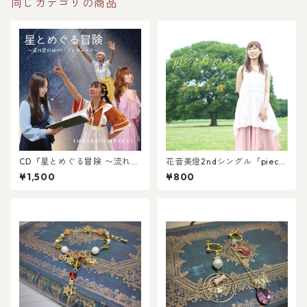
同じカテゴリの商品
CD『星とめぐる冒険 〜流れ星
花音美燈2ndシングル「piece
のねがい プレリュード』オリ
&peace」（CD）
¥1,500
¥800
ジナル・サウンドトラック／Li
ttle LIGHTs BOUQUET