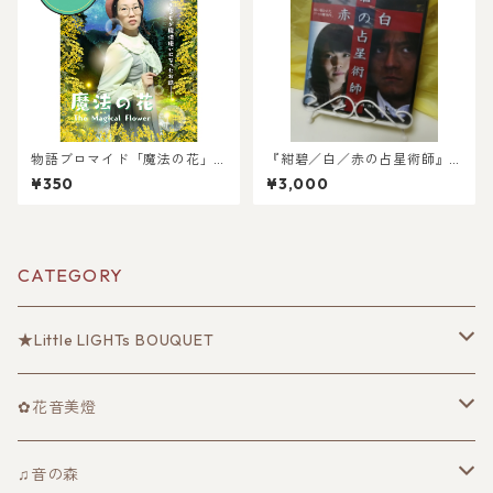
物語ブロマイド「魔法の花」
『紺碧／白／赤の占星術師』
（全4種）【みとの日感謝祭2
（DVD）
¥350
¥3,000
025】
CATEGORY
★Little LIGHTs BOUQUET
ユニット公式グッズ
✿花音美燈
『星とめぐる冒険 〜流れ星のねがい プレリュード〜』
音にのせた物語(CD)
♫音の森