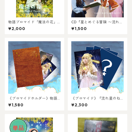
物語ブロマイド「魔法の花」
CD『星とめぐる冒険 〜流れ星
《コンプリートセット》【み
のねがい プレリュード』オリ
¥2,000
¥1,500
との日感謝祭2025】
ジナル・サウンドトラック／Li
ttle LIGHTs BOUQUET
《ブロマイドホルダー》物語
《ブロマイド》『流れ星のね
のカケラ 〜Photo Collection
がい』オリジナルブロマイド
¥1,580
¥2,300
Album For You〜
「願い」（全7種）―コンプリ
ートセット