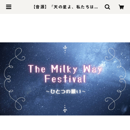
【音源】「天の星よ、私たちは願
う」Instrumental音源【DL】 | 花
と星のものがたり雑貨店