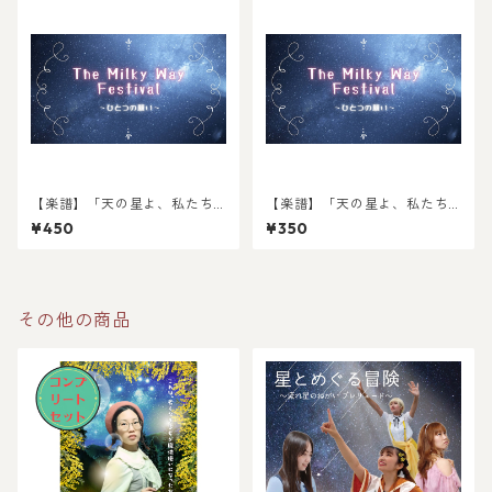
【楽譜】「天の星よ、私たち
【楽譜】「天の星よ、私たち
は願う」ピアノ弾き語り譜面
は願う」in B／クラリネット用
¥450
¥350
【DL】
メロディー譜【DL】
その他の商品