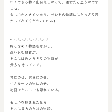
わくできる物に出会えるのって、運命だと思うのです
よね。
もし心がときめいたら、ぜひその物語にはどっぷり浸
かってみてください(⁠ ⁠ꈍ⁠ᴗ⁠ꈍ⁠)…
*~*~*~*~*~*~*~*~*~*
*~
胸ときめく物語をさがし、
迷い込む雑貨店。
そこには色とりどりの物語が
貴方を待っている。
音にのせ、言葉にのせ、
小さな一つの物にのせ、
物語はどこにでも隠れている。
もし心を掴まれたなら
それは貴方のための物語。