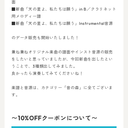
面
■新曲「天の星よ、私たちは願う」in B／クラリネット
用メロディー譜
■新曲「天の星よ、私たちは願う」Instrumental音源
のデータ販売も開始いたしました！
兼ね兼ねオリジナル楽曲の譜面やインスト音源の販売
をしたいと思っていましたが、今回新曲を出したとい
うことで、3種類出してみました。
良かったら演奏してみてくださいね！
楽譜と音源は、カテゴリー「音の森」に全てございま
す。
〜10%OFFクーポンについて〜